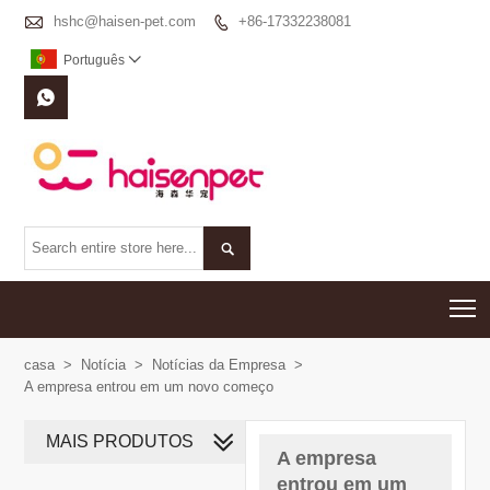

hshc@haisen-pet.com
+86-17332238081

Português



T
casa
>
Notícia
>
Notícias da Empresa
>
A empresa entrou em um novo começo
MAIS PRODUTOS
A empresa
entrou em um