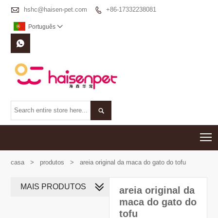

hshc@haisen-pet.com
+86-17332238081

Português



T
casa
>
produtos
>
areia original da maca do gato do tofu
MAIS PRODUTOS
areia original da
maca do gato do
tofu